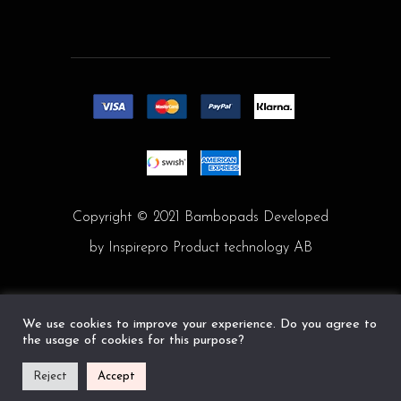
Copyright © 2021 Bambopads Developed
by
Inspirepro
Product technology AB
English
(
Engels
)
Svenska
(
Zweeds
)
We use cookies to improve your experience. Do you agree to
the usage of cookies for this purpose?
Nederlands
Suomi
(
Fins
)
Español
(
Spaans
)
Reject
Accept