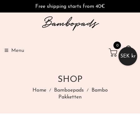
Free shipping starts from 40€
0
Menu
SEK kr
SHOP
Home
Bamboepads
Bambo
Pakketten