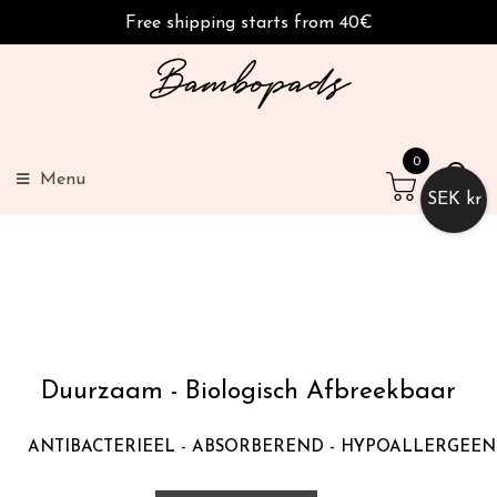
40€
The goal Is to eliminate single-use
0
Menu
SEK kr
Duurzaam - Biologisch Afbreekbaar
ANTIBACTERIEEL - ABSORBEREND - HYPOALLERGEEN